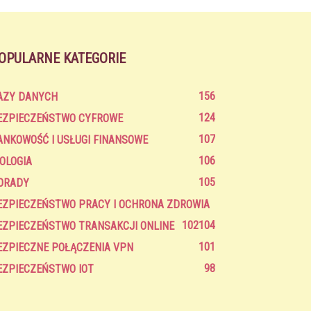
OPULARNE KATEGORIE
156
AZY DANYCH
124
EZPIECZEŃSTWO CYFROWE
107
ANKOWOŚĆ I USŁUGI FINANSOWE
106
IOLOGIA
105
ORADY
EZPIECZEŃSTWO PRACY I OCHRONA ZDROWIA
102
104
EZPIECZEŃSTWO TRANSAKCJI ONLINE
101
EZPIECZNE POŁĄCZENIA VPN
98
EZPIECZEŃSTWO IOT