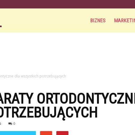
Aortamag.pl
BIZNES
MARKETI
ntyczne dla wszystkich potrzebujących
ARATY ORTODONTYCZN
OTRZEBUJĄCYCH
5
0