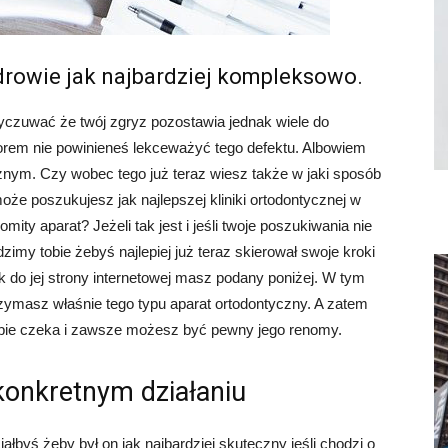
drowie jak najbardziej kompleksowo.
wyczuwać że twój zgryz pozostawia jednak wiele do
em nie powinieneś lekceważyć tego defektu. Albowiem
nym. Czy wobec tego już teraz wiesz także w jaki sposób
że poszukujesz jak najlepszej kliniki ortodontycznej w
ty aparat? Jeżeli tak jest i jeśli twoje poszukiwania nie
my tobie żebyś najlepiej już teraz skierował swoje kroki
nk do jej strony internetowej masz podany poniżej. W tym
rzymasz właśnie tego typu aparat ortodontyczny. A zatem
ciebie czeka i zawsze możesz być pewny jego renomy.
konkretnym działaniu
łbyś żeby był on jak najbardziej skuteczny jeśli chodzi o