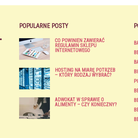
POPULARNE POSTY
P
CO POWINIEN ZAWIERAĆ
B
REGULAMIN SKLEPU
INTERNETOWEGO
B
B
HOSTING NA MIARĘ POTRZEB
B
– KTÓRY RODZAJ WYBRAĆ?
P
B
ADWOKAT W SPRAWIE O
B
ALIMENTY – CZY KONIECZNY?
B
B