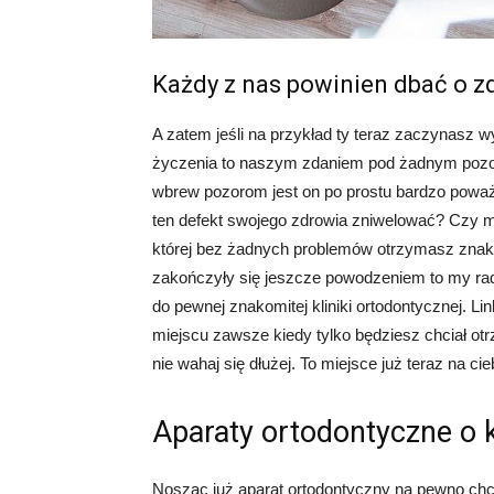
Każdy z nas powinien dbać o z
A zatem jeśli na przykład ty teraz zaczynasz 
życzenia to naszym zdaniem pod żadnym pozor
wbrew pozorom jest on po prostu bardzo poważ
ten defekt swojego zdrowia zniwelować? Czy mo
której bez żadnych problemów otrzymasz znakomi
zakończyły się jeszcze powodzeniem to my radzi
do pewnej znakomitej kliniki ortodontycznej. Li
miejscu zawsze kiedy tylko będziesz chciał ot
nie wahaj się dłużej. To miejsce już teraz na 
Aparaty ortodontyczne o 
Nosząc już aparat ortodontyczny na pewno chcia