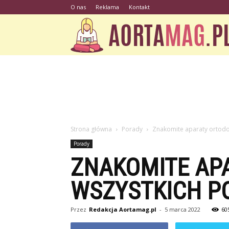
O nas
Reklama
Kontakt
Strona główna
Porady
Znakomite aparaty ortodo
Porady
ZNAKOMITE AP
WSZYSTKICH P
Przez
Redakcja Aortamag.pl
-
5 marca 2022
60