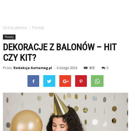
Strona główna
Porady
Porady
DEKORACJE Z BALONÓW – HIT
CZY KIT?
Przez
Redakcja Aortamag.pl
-
6 lutego 2024
413
0