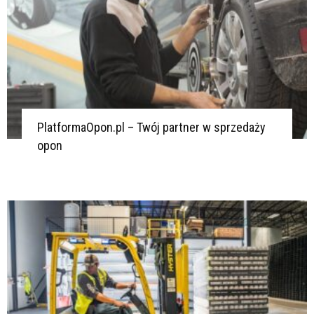
PlatformaOpon.pl – Twój partner w sprzedaży
opon