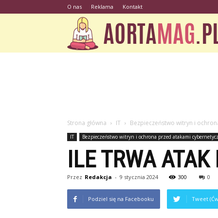
O nas
Reklama
Kontakt
Strona główna
IT
Bezpieczeństwo witryn i ochro
IT
Bezpieczeństwo witryn i ochrona przed atakami cybernety
ILE TRWA ATAK
Przez
Redakcja
-
9 stycznia 2024
300
0
Podziel się na Facebooku
Tweet (Ćw