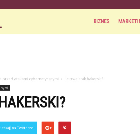
Aortamag.pl
BIZNES
MARKETI
na przed atakami cybernetycznymi
Ile trwa atak hakerski?
cznymi
 HAKERSKI?
ierkaj) na Twitterze