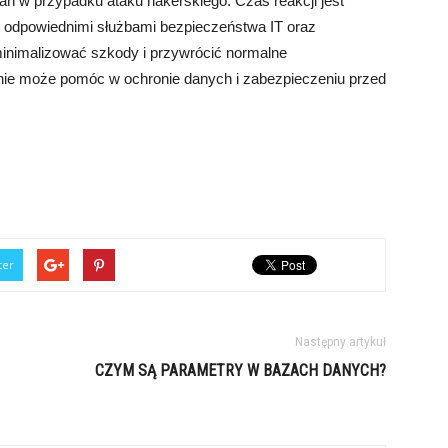
ń w przypadku ataku hakerskiego. Czas reakcji jest
 z odpowiednimi służbami bezpieczeństwa IT oraz
minimalizować szkody i przywrócić normalne
nie może pomóc w ochronie danych i zabezpieczeniu przed
ter
Następny artykuł
CZYM SĄ PARAMETRY W BAZACH DANYCH?