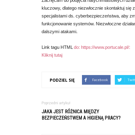
Zachęcam do podjęcia natychmiastowych działa
kluczowy, dlatego niezwłocznie skontaktuj się
specjalistami ds. cyberbezpieczeństwa, aby z
funkcjonowanie systemów. Niezwłoczne działa
dalszymi atakami.
Link tagu HTML
do: https://www.portucale.pl/:
Kliknij tutaj
PODZIEL SIĘ
Facebook
Twit
Poprzedni artykuł
JAKA JEST RÓŻNICA MIĘDZY
BEZPIECZEŃSTWEM A HIGIENĄ PRACY?