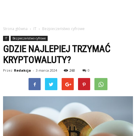
Strona główna
IT
Bezpieczeństwo cyfrowe
IT
Bezpieczeństwo cyfrowe
GDZIE NAJLEPIEJ TRZYMAĆ
KRYPTOWALUTY?
Przez
Redakcja
-
3 marca 2024
260
0