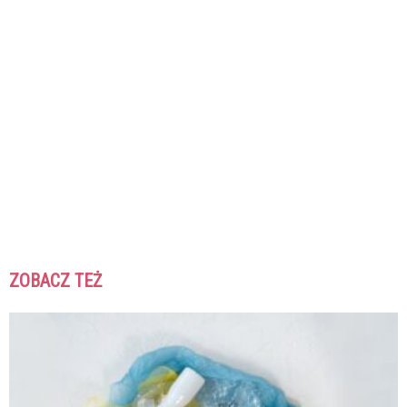
ZOBACZ TEŻ
K
K