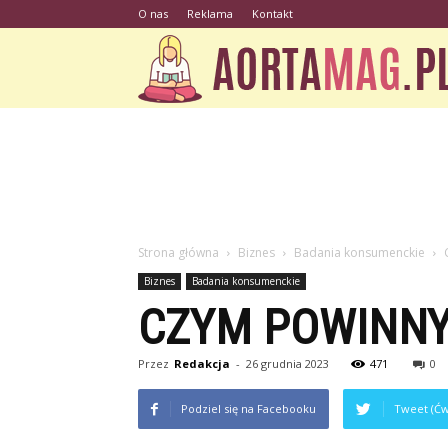
O nas
Reklama
Kontakt
Strona główna
Biznes
Badania konsumenckie
Biznes
Badania konsumenckie
CZYM POWINNY
Przez
Redakcja
-
26 grudnia 2023
471
0
Podziel się na Facebooku
Tweet (Ćw