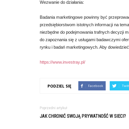
Wezwanie do działania:
Badania marketingowe powinny być przeprowa
przedsiębiorstwom istotnych informacji na temat
niezbędne do podejmowania trafnych decyzji m
do zapoznania się z usługami badawczymi ofero
rynku i badań marketingowych. Aby dowiedzieć s
https://www.investray.pl/
PODZIEL SIĘ
Facebook
Twit
Poprzedni artykuł
JAK CHRONIĆ SWOJĄ PRYWATNOŚĆ W SIECI?