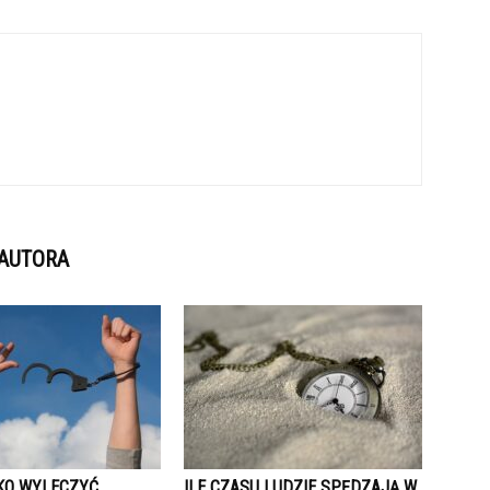
 AUTORA
KO WYLECZYĆ
ILE CZASU LUDZIE SPĘDZAJĄ W