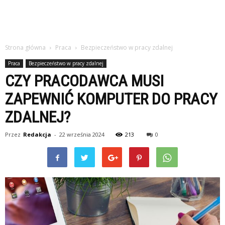
Strona główna
Praca
Bezpieczeństwo w pracy zdalnej
Praca
Bezpieczeństwo w pracy zdalnej
CZY PRACODAWCA MUSI
ZAPEWNIĆ KOMPUTER DO PRACY
ZDALNEJ?
Przez
Redakcja
-
22 września 2024
213
0