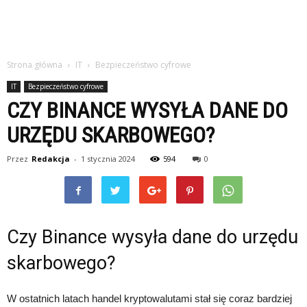
Strona główna
IT
Bezpieczeństwo cyfrowe
IT
Bezpieczeństwo cyfrowe
CZY BINANCE WYSYŁA DANE DO
URZĘDU SKARBOWEGO?
Przez
Redakcja
-
1 stycznia 2024
594
0
Czy Binance wysyła dane do urzędu
skarbowego?
W ostatnich latach handel kryptowalutami stał się coraz bardziej