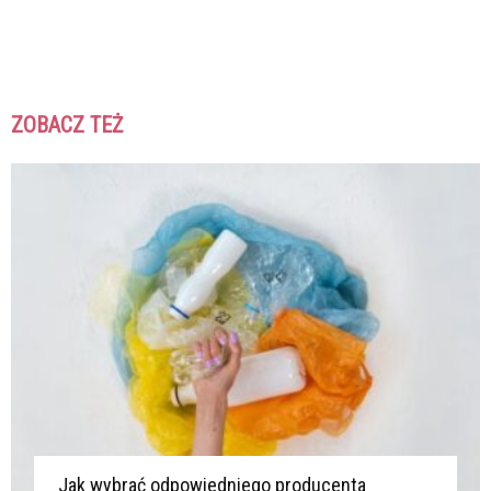
ZOBACZ TEŻ
K
K
Jak wybrać odpowiedniego producenta