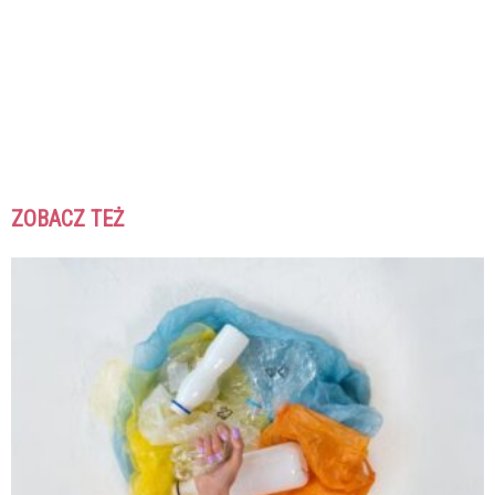
ZOBACZ TEŻ
K
K