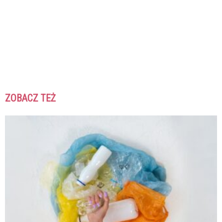
ZOBACZ TEŻ
K
K