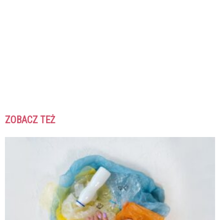
ZOBACZ TEŻ
K
K