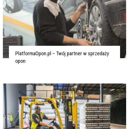
PlatformaOpon.pl – Twój partner w sprzedaży
opon