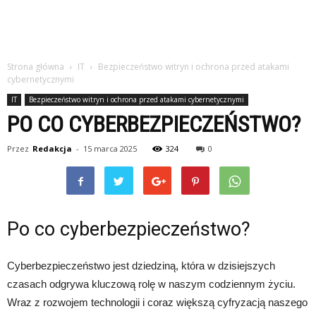
Strona główna
IT
Bezpieczeństwo witryn i ochrona przed atakami
cybernetycznymi
IT
Bezpieczeństwo witryn i ochrona przed atakami cybernetycznymi
PO CO CYBERBEZPIECZEŃSTWO?
Przez
Redakcja
-
15 marca 2025
324
0
Po co cyberbezpieczeństwo?
Cyberbezpieczeństwo jest dziedziną, która w dzisiejszych
czasach odgrywa kluczową rolę w naszym codziennym życiu.
Wraz z rozwojem technologii i coraz większą cyfryzacją naszego