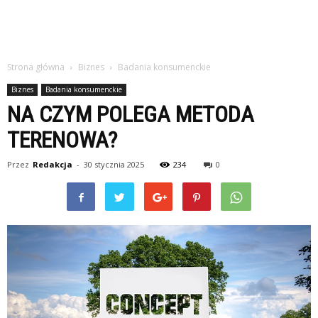
Strona główna
Biznes
Badania konsumenckie
Biznes
Badania konsumenckie
NA CZYM POLEGA METODA
TERENOWA?
Przez
Redakcja
-
30 stycznia 2025
234
0