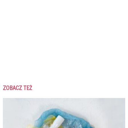
ZOBACZ TEŻ
K
K