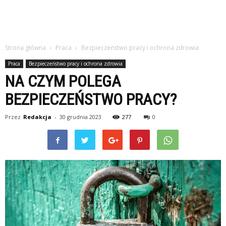
Strona główna
Praca
Bezpieczeństwo pracy i ochrona zdrowia
Praca
Bezpieczeństwo pracy i ochrona zdrowia
NA CZYM POLEGA
BEZPIECZEŃSTWO PRACY?
Przez
Redakcja
-
30 grudnia 2023
277
0