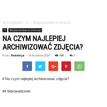
Strona główna
IT
Bezpieczeństwo w chmurze
IT
Bezpieczeństwo w chmurze
NA CZYM NAJLEPIEJ
ARCHIWIZOWAĆ ZDJĘCIA?
Przez
Redakcja
-
16 września 2024
398
0
# Na czym najlepiej archiwizować zdjęcia?
## Wprowadzenie