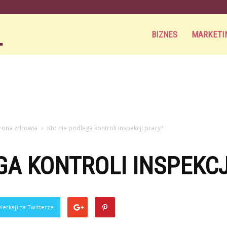
Aortamag.pl
BIZNES
MARKETI
hrona zdrowia
Kto nie podlega kontroli inspekcji pracy?
GA KONTROLI INSPEKCJ
ierkaj) na Twitterze