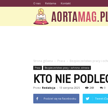
O nas
Reklama
Kontakt
Strona główna
Praca
Bezpieczeństwo pracy i oc
Praca
Bezpieczeństwo pracy i ochrona zdrowia
KTO NIE PODLE
Przez
Redakcja
-
13 sierpnia 2025
269
0
Podziel się na Facebooku
Tweet (Ćw