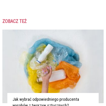
ZOBACZ TEŻ
K
K
Jak wybrać odpowiedniego producenta
wyrobów z tworzyw sztucznych?