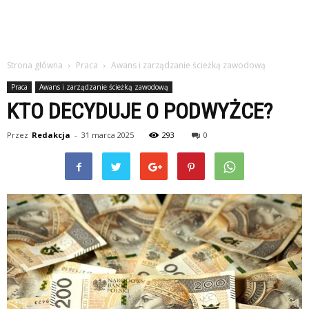
Strona główna
Praca
Awans i zarządzanie ścieżką zawodową
Praca
Awans i zarządzanie ścieżką zawodową
KTO DECYDUJE O PODWYŻCE?
Przez
Redakcja
-
31 marca 2025
293
0