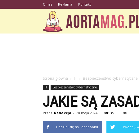
O nas
Reklama
Kontakt
Strona główna
IT
Bezpieczeństwo cybernetyczne
IT
Bezpieczeństwo cybernetyczne
JAKIE SĄ ZASA
Przez
Redakcja
-
28 maja 2024
351
0
Podziel się na Facebooku
Tweet (Ćw