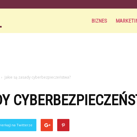
Aortamag.pl
BIZNES
MARKETI
Jakie są zasady cyberbezpieczeństwa?
DY CYBERBEZPIECZEŃ
ierkaj) na Twitterze