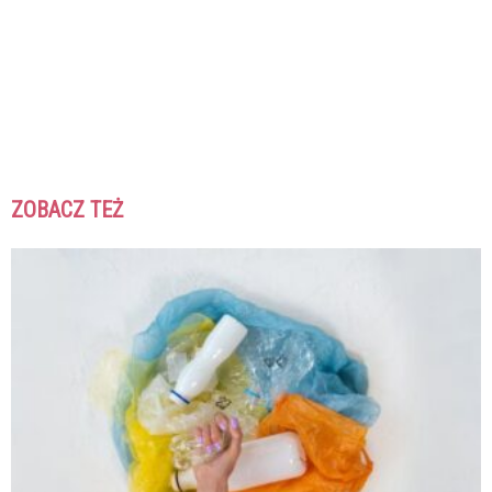
ZOBACZ TEŻ
K
K