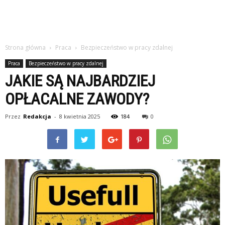
Strona główna
Praca
Bezpieczeństwo w pracy zdalnej
Praca
Bezpieczeństwo w pracy zdalnej
JAKIE SĄ NAJBARDZIEJ
OPŁACALNE ZAWODY?
Przez
Redakcja
-
8 kwietnia 2025
184
0