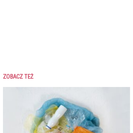
ZOBACZ TEŻ
K
K