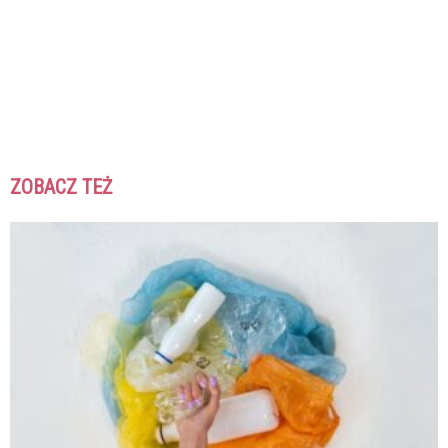
ZOBACZ TEŻ
K
K