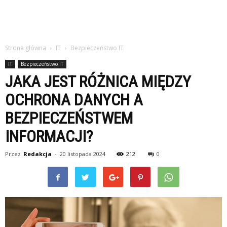
Strona główna
IT
Bezpieczeństwo IT
IT
Bezpieczeństwo IT
JAKA JEST RÓŻNICA MIĘDZY
OCHRONA DANYCH A
BEZPIECZEŃSTWEM
INFORMACJI?
Przez
Redakcja
-
20 listopada 2024
212
0