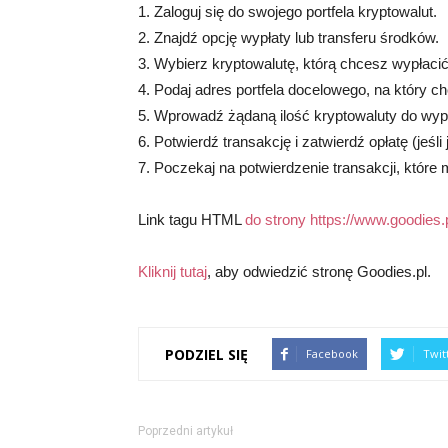
1. Zaloguj się do swojego portfela kryptowalut.
2. Znajdź opcję wypłaty lub transferu środków.
3. Wybierz kryptowalutę, którą chcesz wypłacić
4. Podaj adres portfela docelowego, na który c
5. Wprowadź żądaną ilość kryptowaluty do wypł
6. Potwierdź transakcję i zatwierdź opłatę (jeśl
7. Poczekaj na potwierdzenie transakcji, które
Link tagu HTML
do strony https://www.goodies.p
Kliknij tutaj
, aby odwiedzić stronę Goodies.pl.
PODZIEL SIĘ
Facebook
Twit
Poprzedni artykuł