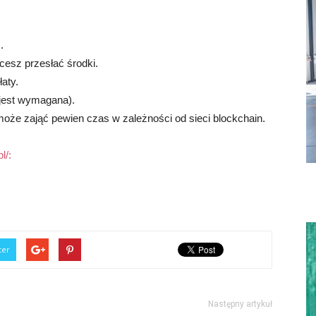
.
hcesz przesłać środki.
aty.
i jest wymagana).
 może zająć pewien czas w zależności od sieci blockchain.
l/:
ter
Następny artykuł