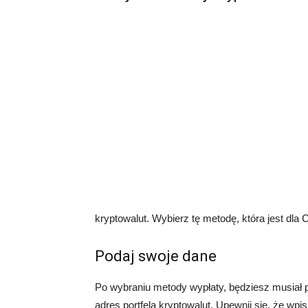
kryptowalut. Wybierz tę metodę, która jest dla 
Podaj swoje dane
Po wybraniu metody wypłaty, będziesz musiał 
adres portfela kryptowalut. Upewnij się, że w