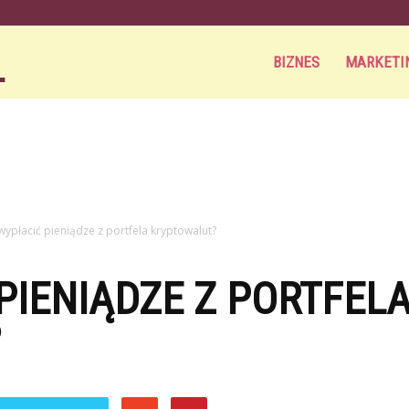
Aortamag.pl
BIZNES
MARKETI
 wypłacić pieniądze z portfela kryptowalut?
PIENIĄDZE Z PORTFEL
?