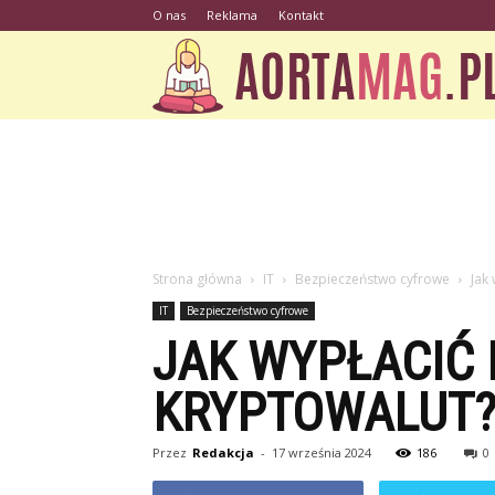
O nas
Reklama
Kontakt
Strona główna
IT
Bezpieczeństwo cyfrowe
Jak
IT
Bezpieczeństwo cyfrowe
JAK WYPŁACIĆ 
KRYPTOWALUT
Przez
Redakcja
-
17 września 2024
186
0