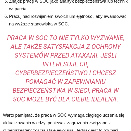
Znajdź pracę w SOC jako analityk bezpieczeństwa lub technik
wsparcia.
Pracuj nad rozwijaniem swoich umiejętności, aby awansować
na wyższe stanowiska w SOC.
PRACA W SOC TO NIE TYLKO WYZWANIE,
ALE TAKŻE SATYSFAKCJA Z OCHRONY
SYSTEMÓW PRZED ATAKAMI. JEŚLI
INTERESUJE CIĘ
CYBERBEZPIECZEŃSTWO I CHCESZ
POMAGAĆ W ZAPEWNIANIU
BEZPIECZEŃSTWA W SIECI, PRACA W
SOC MOŻE BYĆ DLA CIEBIE IDEALNA.
Warto pamiętać, że praca w SOC wymaga ciągłego uczenia się i
aktualizowania wiedzy, ponieważ zagrożenia związane z
cyberprzestępczością stale ewoluują. Jednak jest to również