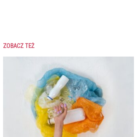
ZOBACZ TEŻ
K
K