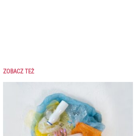
ZOBACZ TEŻ
K
K