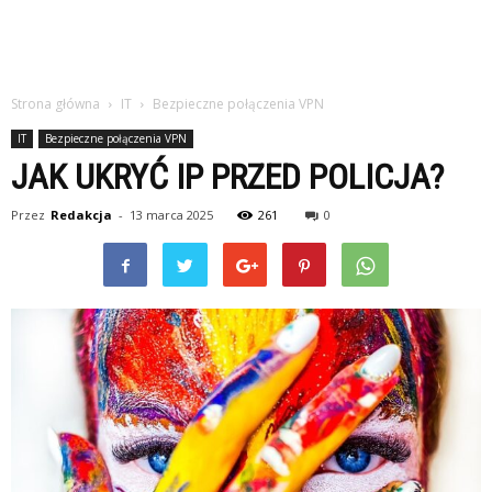
Strona główna
IT
Bezpieczne połączenia VPN
IT
Bezpieczne połączenia VPN
JAK UKRYĆ IP PRZED POLICJA?
Przez
Redakcja
-
13 marca 2025
261
0