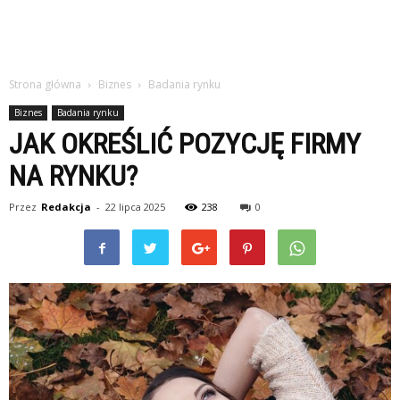
Strona główna
Biznes
Badania rynku
Biznes
Badania rynku
JAK OKREŚLIĆ POZYCJĘ FIRMY
NA RYNKU?
Przez
Redakcja
-
22 lipca 2025
238
0