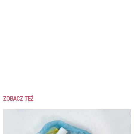
ZOBACZ TEŻ
K
K