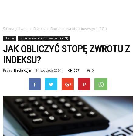
Strona główna
Biznes
Badanie zwrotu z inwestycji (ROI)
Biznes
Badanie zwrotu z inwestycji (ROI)
JAK OBLICZYĆ STOPĘ ZWROTU Z
INDEKSU?
Przez
Redakcja
-
9 listopada 2024
367
0