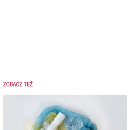
ZOBACZ TEŻ
K
K