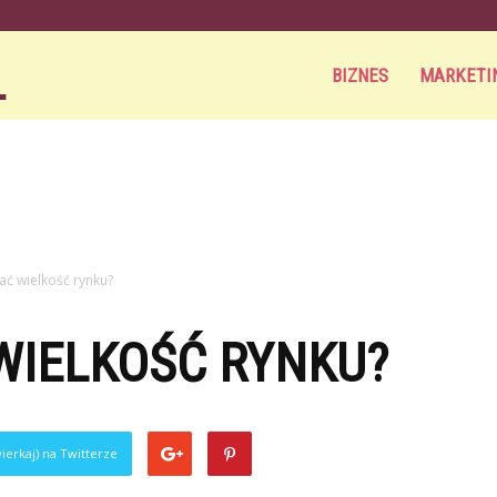
Aortamag.pl
BIZNES
MARKETI
zać wielkość rynku?
WIELKOŚĆ RYNKU?
ierkaj) na Twitterze