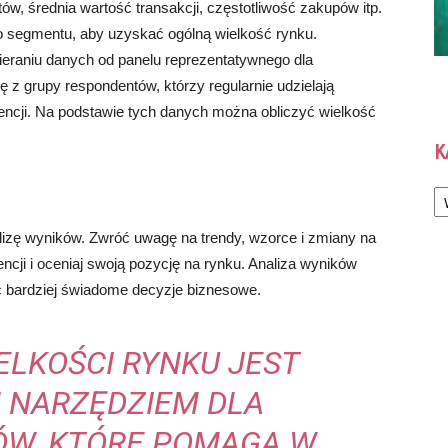
tów, średnia wartość transakcji, częstotliwość zakupów itp.
o segmentu, aby uzyskać ogólną wielkość rynku.
eraniu danych od panelu reprezentatywnego dla
 z grupy respondentów, którzy regularnie udzielają
rencji. Na podstawie tych danych można obliczyć wielkość
K
Ka
lizę wyników. Zwróć uwagę na trendy, wzorce i zmiany na
cji i oceniaj swoją pozycję na rynku. Analiza wyników
ć bardziej świadome decyzje biznesowe.
ELKOŚCI RYNKU JEST
 NARZĘDZIEM DLA
ÓW, KTÓRE POMAGA W