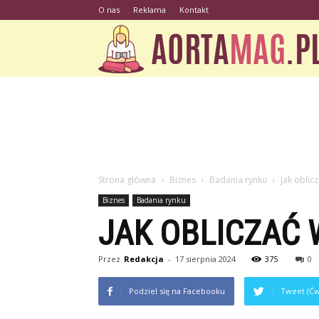
O nas
Reklama
Kontakt
Strona główna
Biznes
Badania rynku
Jak oblic
Biznes
Badania rynku
JAK OBLICZAĆ 
Przez
Redakcja
-
17 sierpnia 2024
375
0
Podziel się na Facebooku
Tweet (Ćw