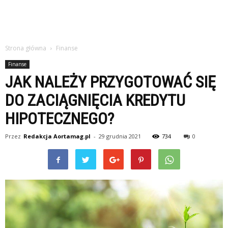
Strona główna
Finanse
Finanse
JAK NALEŻY PRZYGOTOWAĆ SIĘ
DO ZACIĄGNIĘCIA KREDYTU
HIPOTECZNEGO?
Przez
Redakcja Aortamag.pl
-
29 grudnia 2021
734
0