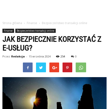
Strona główna
Finanse
Bezpieczeństwo transakcji online
Finanse
Bezpieczeństwo transakcji online
JAK BEZPIECZNIE KORZYSTAĆ Z
E-USŁUG?
Przez
Redakcja
-
15 września 2024
254
0