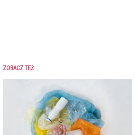
ZOBACZ TEŻ
K
K