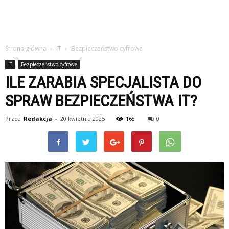
Strona główna
IT
Bezpieczeństwo cyfrowe
IT
Bezpieczeństwo cyfrowe
ILE ZARABIA SPECJALISTA DO
SPRAW BEZPIECZEŃSTWA IT?
Przez
Redakcja
-
20 kwietnia 2025
168
0