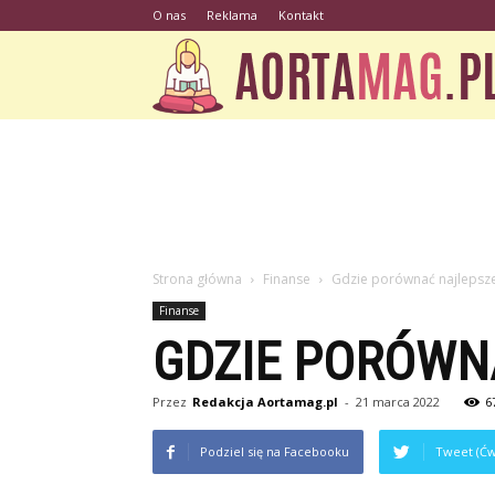
O nas
Reklama
Kontakt
Strona główna
Finanse
Gdzie porównać najlepsze
Finanse
GDZIE PORÓWN
Przez
Redakcja Aortamag.pl
-
21 marca 2022
6
Podziel się na Facebooku
Tweet (Ćw