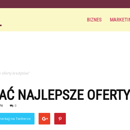
Aortamag.pl
BIZNES
MARKETI
 oferty kredytów?
AĆ NAJLEPSZE OFERT
74
0
ierkaj) na Twitterze