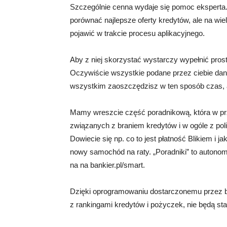
Szczególnie cenna wydaje się pomoc eksperta. 
porównać najlepsze oferty kredytów, ale na wie
pojawić w trakcie procesu aplikacyjnego.
Aby z niej skorzystać wystarczy wypełnić prosty
Oczywiście wszystkie podane przez ciebie dan
wszystkim zaoszczędzisz w ten sposób czas, a k
Mamy wreszcie część poradnikową, która w pr
związanych z braniem kredytów i w ogóle z p
Dowiecie się np. co to jest płatność Blikiem i j
nowy samochód na raty. „Poradniki” to autono
na na bankier.pl/smart.
Dzięki oprogramowaniu dostarczonemu przez ban
z rankingami kredytów i pożyczek, nie będą st