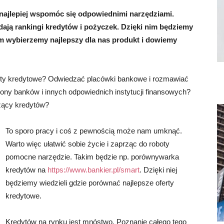
najlepiej wspomóc się odpowiednimi narzędziami.
dają rankingi kredytów i pożyczek. Dzięki nim będziemy
m wybierzemy najlepszy dla nas produkt i dowiemy
rty kredytowe? Odwiedzać placówki bankowe i rozmawiać
rony banków i innych odpowiednich instytucji finansowych?
czący kredytów?
To sporo pracy i coś z pewnością może nam umknąć.
Warto więc ułatwić sobie życie i zaprząc do roboty
pomocne narzędzie. Takim będzie np. porównywarka
kredytów na
https://www.bankier.pl/smart
. Dzięki niej
będziemy wiedzieli gdzie porównać najlepsze oferty
kredytowe.
Kredytów na rynku jest mnóstwo. Poznanie całego tego