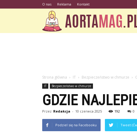
O nas
Reklama
Kontakt
Strona główna
IT
Bezpieczeństwo w chmurze
G
IT
Bezpieczeństwo w chmurze
GDZIE NAJLEP
Przez
Redakcja
-
10 czerwca 2025
192
0
Podziel się na Facebooku
Tweet (Ćw