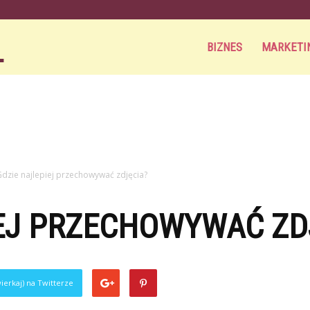
Aortamag.pl
BIZNES
MARKETI
dzie najlepiej przechowywać zdjęcia?
IEJ PRZECHOWYWAĆ ZD
ierkaj) na Twitterze