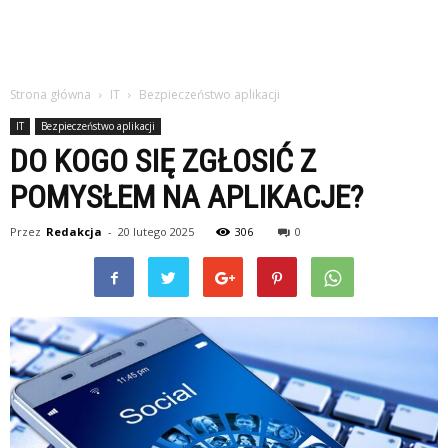
Strona główna
IT
Bezpieczeństwo aplikacji
IT
Bezpieczeństwo aplikacji
DO KOGO SIĘ ZGŁOSIĆ Z
POMYSŁEM NA APLIKACJE?
Przez
Redakcja
-
20 lutego 2025
306
0