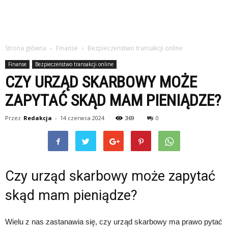
Strona główna
Finanse
Bezpieczeństwo transakcji online
Finanse
Bezpieczeństwo transakcji online
CZY URZĄD SKARBOWY MOŻE
ZAPYTAĆ SKĄD MAM PIENIĄDZE?
Przez
Redakcja
-
14 czerwca 2024
369
0
Czy urząd skarbowy może zapytać
skąd mam pieniądze?
Wielu z nas zastanawia się, czy urząd skarbowy ma prawo pytać