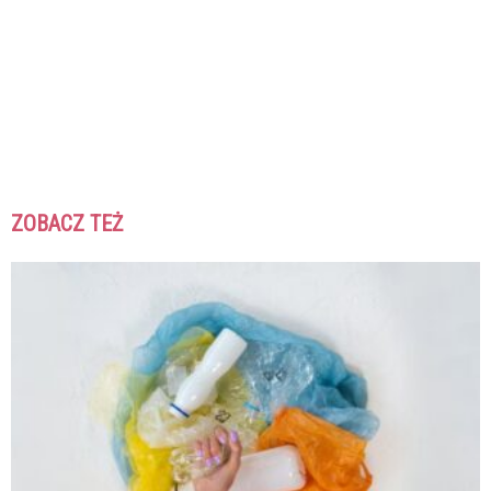
ZOBACZ TEŻ
K
K