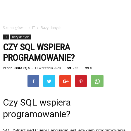
Strona główna
IT
Bazy danych
IT
Bazy danych
CZY SQL WSPIERA
PROGRAMOWANIE?
Przez
Redakcja
-
11 września 2024
266
0
Czy SQL wspiera
programowanie?
SQL (Structured Query Language) jest językiem programowania