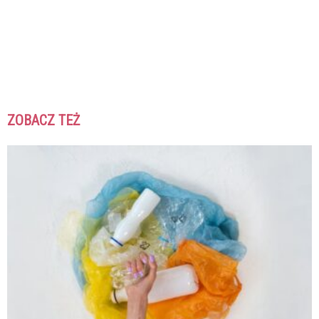
ZOBACZ TEŻ
K
K