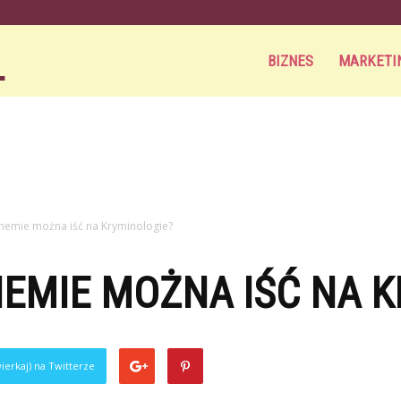
Aortamag.pl
BIZNES
MARKETI
chemie można iść na Kryminologie?
HEMIE MOŻNA IŚĆ NA 
ierkaj) na Twitterze