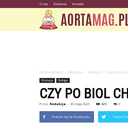
O nas
Reklama
Kontakt
Strona główna
Edukacja
Biologia
Czy po biol 
Edukacja
Biologia
CZY PO BIOL C
Przez
Redakcja
-
30 maja 2025
425
0
Podziel się na Facebooku
Tweet (Ćw