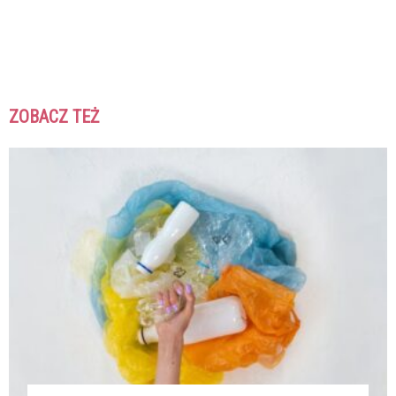
ZOBACZ TEŻ
K
K