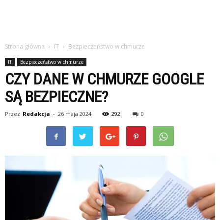
Strona główna
IT
Bezpieczeństwo w chmurze
IT
Bezpieczeństwo w chmurze
CZY DANE W CHMURZE GOOGLE
SĄ BEZPIECZNE?
Przez
Redakcja
-
26 maja 2024
292
0