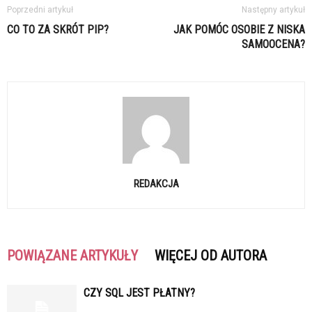
Poprzedni artykuł
Następny artykuł
CO TO ZA SKRÓT PIP?
JAK POMÓC OSOBIE Z NISKA
SAMOOCENA?
REDAKCJA
POWIĄZANE ARTYKUŁY
WIĘCEJ OD AUTORA
CZY SQL JEST PŁATNY?