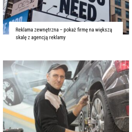
Reklama zewnętrzna – pokaż firmę na większą
skalę z agencją reklamy