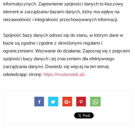
informatycznych. Zapewnienie spójności danych to kluczowy
element w zarządzaniu bazami danych, który ma wpływ na
niezawodność i integralność przechowywanych informacji.
Spójność bazy danych odnosi się do stanu, w którym dane w
bazie są zgodne i zgodne z określonymi regułami i
ograniczeniami. Wezwanie do działania: Zapoznaj się z pojęciem
spójności bazy danych i jej znaczeniem dla efektywnego
zarządzania danymi. Dowiedz się więcej na ten temat,
odwiedzając stronę:
https://modanatak.pl/
.