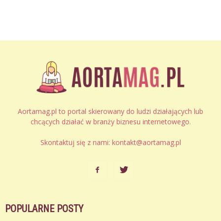
Aortamag.pl to portal skierowany do ludzi działających lub
chcących działać w branży biznesu internetowego.
Skontaktuj się z nami:
kontakt@aortamag.pl
POPULARNE POSTY