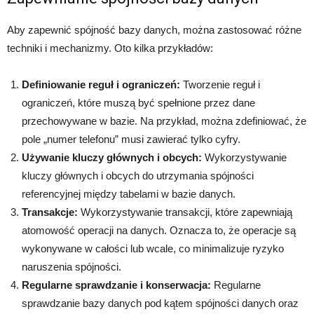
Aby zapewnić spójność bazy danych, można zastosować różne
techniki i mechanizmy. Oto kilka przykładów:
Definiowanie reguł i ograniczeń:
Tworzenie reguł i
ograniczeń, które muszą być spełnione przez dane
przechowywane w bazie. Na przykład, można zdefiniować, że
pole „numer telefonu” musi zawierać tylko cyfry.
Używanie kluczy głównych i obcych:
Wykorzystywanie
kluczy głównych i obcych do utrzymania spójności
referencyjnej między tabelami w bazie danych.
Transakcje:
Wykorzystywanie transakcji, które zapewniają
atomowość operacji na danych. Oznacza to, że operacje są
wykonywane w całości lub wcale, co minimalizuje ryzyko
naruszenia spójności.
Regularne sprawdzanie i konserwacja:
Regularne
sprawdzanie bazy danych pod kątem spójności danych oraz