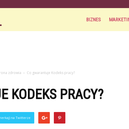
Aortamag.pl
BIZNES
MARKETI
hrona zdrowia
Co gwarantuje Kodeks pracy?
E KODEKS PRACY?
ierkaj) na Twitterze