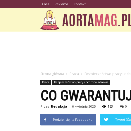
O nas
Reklama
Kontakt
Strona główna
Praca
Bezpieczeństwo pracy i oc
Praca
Bezpieczeństwo pracy i ochrona zdrowia
CO GWARANTUJ
Przez
Redakcja
-
6 kwietnia 2025
163
0
Podziel się na Facebooku
Tweet (Ćw