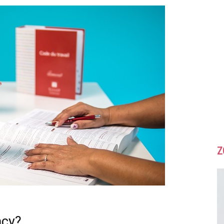
Z
acy?