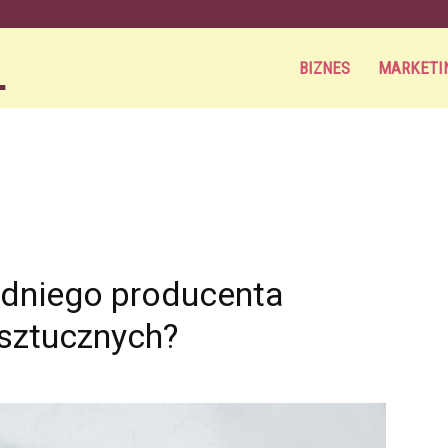
BIZNES
MARKETI
Aortamag.pl
dniego producenta
sztucznych?
0